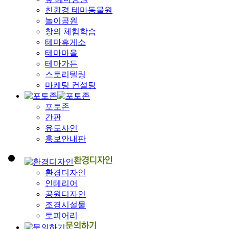
친환경 테마동물원
놀이공원
창의 체험학습
테마휴게소
테마마을
테마가든
스토리텔링
마케팅 컨설팅
포토존
간판
유도사인
홍보안내판
환경디자인
인테리어
공원디자인
조경시설물
토피어리