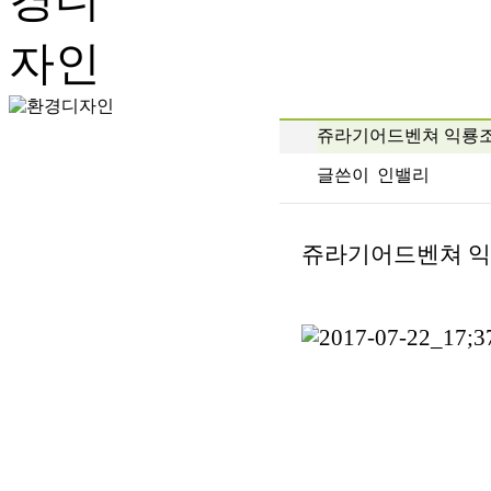
쥬라기어드벤쳐 익룡
글쓴이
인밸리
쥬라기어드벤쳐 