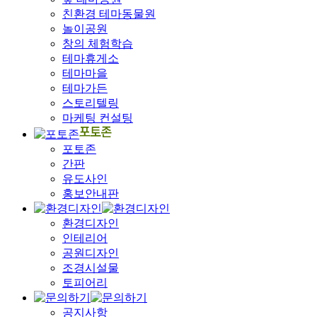
친환경 테마동물원
놀이공원
창의 체험학습
테마휴게소
테마마을
테마가든
스토리텔링
마케팅 컨설팅
포토존
간판
유도사인
홍보안내판
환경디자인
인테리어
공원디자인
조경시설물
토피어리
공지사항