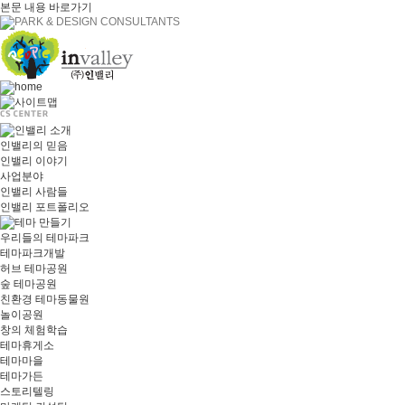
본문 내용 바로가기
인밸리의 믿음
인밸리 이야기
사업분야
인밸리 사람들
인밸리 포트폴리오
우리들의 테마파크
테마파크개발
허브 테마공원
숲 테마공원
친환경 테마동물원
놀이공원
창의 체험학습
테마휴게소
테마마을
테마가든
스토리텔링