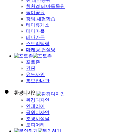
숲 테마공원
친환경 테마동물원
놀이공원
창의 체험학습
테마휴게소
테마마을
테마가든
스토리텔링
마케팅 컨설팅
포토존
간판
유도사인
홍보안내판
환경디자인
인테리어
공원디자인
조경시설물
토피어리